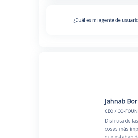
¿Cuál es mi agente de usuari
Jahnab Bo
CEO / CO-FOU
Disfruta de la
cosas más impo
que estaban de