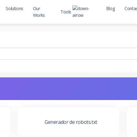
Solutions
Our
Blog
Conta
Tools
Works
Seo Tools
Web Tools
Generador de robots.txt