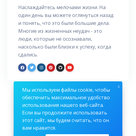
Наслаждайтесь мелочами жизни. На
один день вы можете оглянуться назад
и понять, что это были большие дела.
Многие из жизненных неудач - это
люди, которые не осознавали,
насколько были близки к успеху, когда
сдались.
x
Мы используем файлы cookie, чтобы
обеспечить максимальное удобство
использования нашего веб-сайта.
Если вы продолжите использовать
Подписывайтесь на нас
этот сайт, мы будем считать, что он
вам нравится.
Facebook
Twitter
Instagram