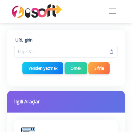
URL girin
Yeniden yazmak
Örnek
Sıfırla
İlgili Araçlar