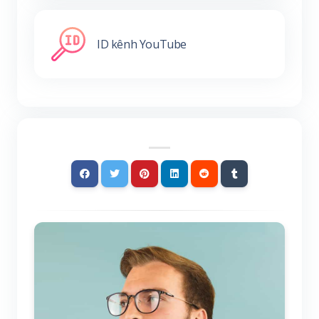
ID kênh YouTube