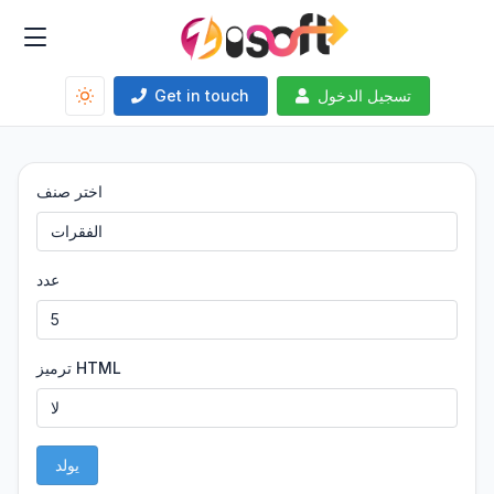
تسجيل الدخول
Get in touch
اختر صنف
عدد
ترميز HTML
يولد