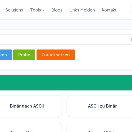
Solutions
Tools
Blogs
Links melden
Kontakt
eren
Probe
Zurücksetzen
Binär nach ASCII
ASCII zu Binär