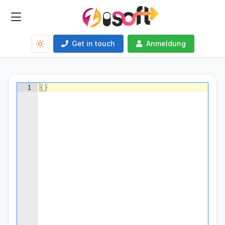
Get in touch
Anmeldung
1
{
}