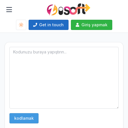
Get in touch
Giriş yapmak
kodlamak