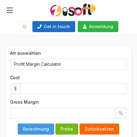
Get in touch
Anmeldung
Art auswählen
Cost
$
Gross Margin
%
Berechnung
Probe
Zurücksetzen