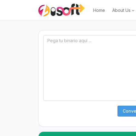
Home
About Us
Conver