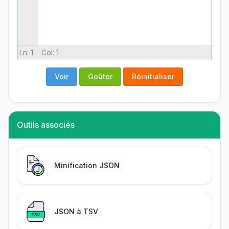
Ln:
1
Col:
1
Voir
Goûter
Réinitialiser
Outils associés
Minification JSON
JSON à TSV