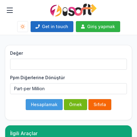
Get in touch
Giriş yapmak
Değer
Ppm Diğerlerine Dönüştür
Hesaplamak
Örnek
Sıfırla
İlgili Araçlar