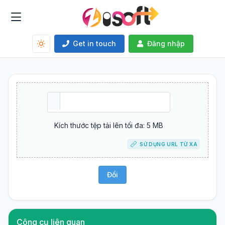
Get in touch
Đăng nhập
Kích thước tệp tải lên tối đa: 5 MB
SỬ DỤNG URL TỪ XA
Đổi
Công cụ liên quan