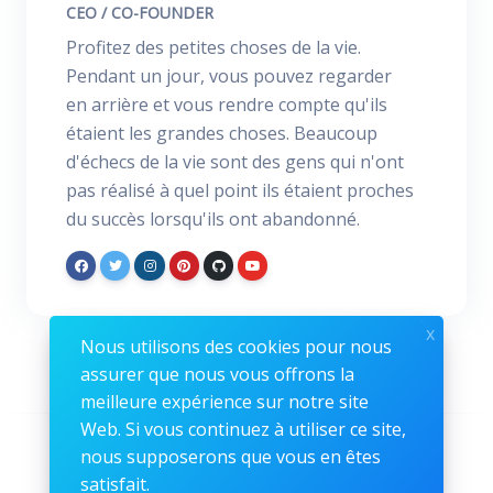
CEO / CO-FOUNDER
Profitez des petites choses de la vie.
Pendant un jour, vous pouvez regarder
en arrière et vous rendre compte qu'ils
étaient les grandes choses. Beaucoup
d'échecs de la vie sont des gens qui n'ont
pas réalisé à quel point ils étaient proches
du succès lorsqu'ils ont abandonné.
x
Nous utilisons des cookies pour nous
assurer que nous vous offrons la
meilleure expérience sur notre site
Web. Si vous continuez à utiliser ce site,
Suivez-nous
nous supposerons que vous en êtes
satisfait.