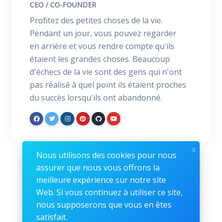
CEO / CO-FOUNDER
Profitez des petites choses de la vie.
Pendant un jour, vous pouvez regarder
en arrière et vous rendre compte qu'ils
étaient les grandes choses. Beaucoup
d'échecs de la vie sont des gens qui n'ont
pas réalisé à quel point ils étaient proches
du succès lorsqu'ils ont abandonné.
x
Nous utilisons des cookies pour nous
assurer que nous vous offrons la
meilleure expérience sur notre site
Web. Si vous continuez à utiliser ce site,
Suivez-nous
nous supposerons que vous en êtes
satisfait.