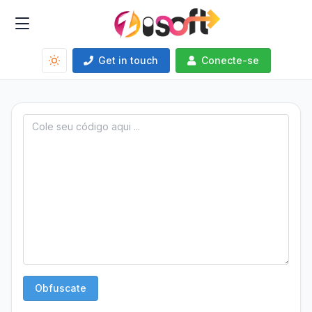
Get in touch
Conecte-se
Obfuscate