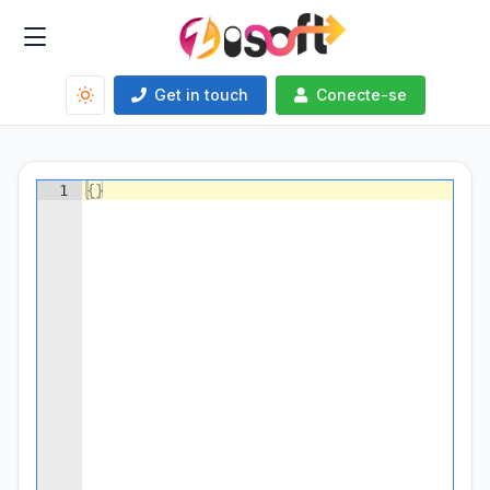
Get in touch
Conecte-se
1
{
}