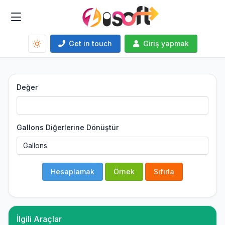
Get in touch
Giriş yapmak
Değer
Gallons Diğerlerine Dönüştür
Hesaplamak
Örnek
Sıfırla
İlgili Araçlar