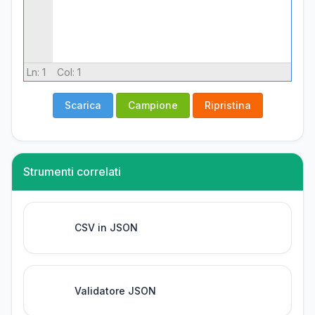
Ln:
1
Col:
1
Scarica
Campione
Ripristina
Strumenti correlati
CSV in JSON
Validatore JSON