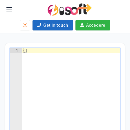
Get in touch
Accedere
1
{
}