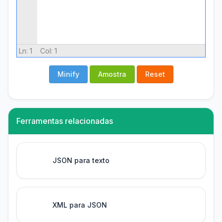
Ln:
1
Col:
1
Minify
Amostra
Reset
Ferramentas relacionadas
JSON para texto
XML para JSON