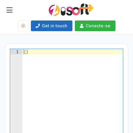
Get in touch
Conecte-se
1
{
}