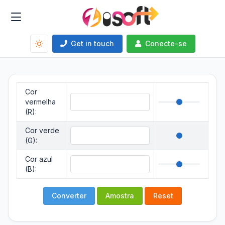
Get in touch
Conecte-se
Cor
vermelha
(R):
Cor verde
(G):
Cor azul
(B):
Converter
Amostra
Reset